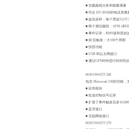
■ 负载曲线分析和能量测量
■ 符合 EN 50160的电压
■ 超高采样：每个周波512
■ 两个测试频段：16?H z和50/
■ 事件记录：RMS值和原始
■ 前/后触发：大100个周期
■ 快照功能
■ USB 和以太网接口
■ 通过GPS时钟进行时间同
MAVOWATT 240
包含 Mavowatt 230的功能
■ 应答模块
■ 纹波控制信号记录
■ 扩展了事件触发后多10,
■ 蓝牙接口
■ 无线网络接口
MAVOWATT 270