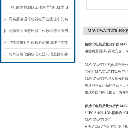
电机故障检测仪工作原理与电机早期
故障诊断方案
高精度电流传感器在工业测控中的精
准测量方案
高精度高压分压器工作原理与高压测
MAVOWATT270-40
量应用场景
电能质量分析仪核心测量原理与功能
便携式电能质量分析仪 MAVOW
电能质量测试– 高效安全，
模块解析
功率分析仪的校准方法与误差控制要
?
MAVOWATT系列电能质
点
我们在MAVOWATT系列
MAVOWATT电能质量分
在这些创新产品的帮助下，
生成和国内标准报告 - 为
便携式电能质量分析仪 MAVOW
* IEC 61000-4-30 标准的 
MAVOWATT 230
■ 满足Class*的所有功能（4U