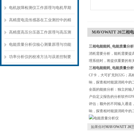
电机故障检测仪工作原理与电机早期
故障诊断方案
高精度电流传感器在工业测控中的精
准测量方案
高精度高压分压器工作原理与高压测
MAVOWATT 20三相
量应用场景
电能质量分析仪核心测量原理与功能
三相电能能耗_电能质量分析仪M
消耗需要分析，能耗需要提高
模块解析
功率分析仪的校准方法与误差控制要
理系统时，将提供重要的有
三相电能能耗_电能质量分析仪M
点
CF卡，大可扩充到32G；
响，探查相对能源消耗中的
全面的能效分析：独立的输
户自定义报告的分析软件EP
评估；额外的不同输入通道
响，探查相对能源消耗中的
如果你对
MAVOWATT 2