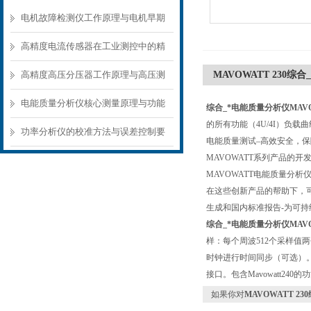
电机故障检测仪工作原理与电机早期
故障诊断方案
高精度电流传感器在工业测控中的精
准测量方案
高精度高压分压器工作原理与高压测
MAVOWATT 230综
量应用场景
电能质量分析仪核心测量原理与功能
综合_*电能质量分析仪MAVO
的所有功能（4U/4I）负载
模块解析
功率分析仪的校准方法与误差控制要
电能质量测试–高效安全，保
MAVOWATT系列产品的
点
MAVOWATT电能质量分
在这些创新产品的帮助下，
生成和国内标准报告-为可
综合_*电能质量分析仪MAVO
样：每个周波512个采样值两
时钟进行时间同步（可选）。包
接口。包含Mavowatt240的
如果你对
MAVOWATT 2