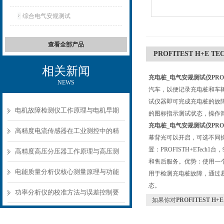
综合电气安规测试
查看全部产品
PROFITEST H+E 
相关新闻
充电桩_电气安规测试仪PROFI
NEWS
汽车，以便记录充电桩和车
试仪器即可完成充电桩的故
电机故障检测仪工作原理与电机早期
的图标指示测试状态，操作
充电桩_电气安规测试仪PROFI
故障诊断方案
高精度电流传感器在工业测控中的精
幕背光可以开启，可选不同
置：PROFISTH+ETe
准测量方案
高精度高压分压器工作原理与高压测
和售后服务。优势：使用一
量应用场景
电能质量分析仪核心测量原理与功能
用于检测充电桩故障，通过
态。
模块解析
功率分析仪的校准方法与误差控制要
如果你对
PROFITEST H
点