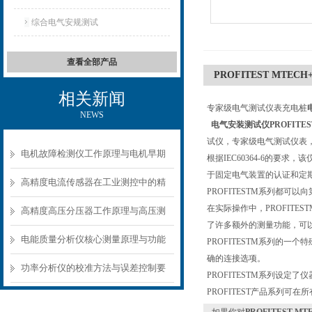
综合电气安规测试
查看全部产品
PROFITEST MTEC
相关新闻
专家级电气测试仪表充电桩
NEWS
电气安装测试仪PROFITEST
试仪，专家级电气测试仪表，
电机故障检测仪工作原理与电机早期
根据IEC60364-6的要
于固定电气装置的认证和定期
故障诊断方案
高精度电流传感器在工业测控中的精
PROFITESTM系列都
在实际操作中，PROFIT
准测量方案
高精度高压分压器工作原理与高压测
了许多额外的测量功能，可
量应用场景
电能质量分析仪核心测量原理与功能
PROFITESTM系列的
确的连接选项。
模块解析
功率分析仪的校准方法与误差控制要
PROFITESTM系列设
PROFITEST产品系列可在
点