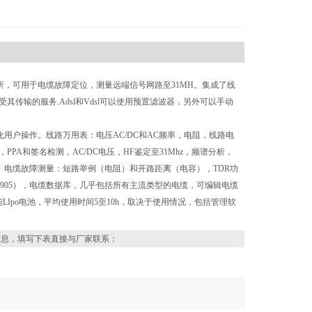
析，可用于电缆故障定位，测量远端信号网路至31MH。集成了线
传输的服务.Adsl和Vdsl可以使用预置滤波器，另外可以手动
化用户操作。线路万用表：电压AC/DC和AC频率，电阻，线路电
，PPA和签名检测，AC/DC电压，HF鉴定至31Mhz，频谱分析，
声。电缆故障测量：短路举例（电阻）和开路距离（电容），TDR功
KE905），电缆数据库，几乎包括所有主流类型的电缆，可编辑电缆
LIpo电池，平均使用时间5至10h，取决于使用情况，包括管理软
信息，填写下表直接与厂家联系：