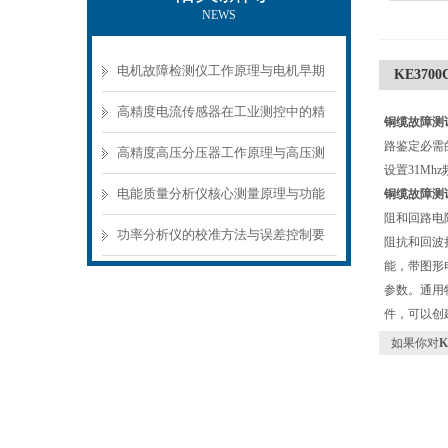
NEWS
电机故障检测仪工作原理与电机早期
KE37
故障诊断方案
高精度电流传感器在工业测控中的精
铜缆故障测试
路鉴定必需
准测量方案
高精度高压分压器工作原理与高压测
设置31Mh
量应用场景
电能质量分析仪核心测量原理与功能
铜缆故障测试
阻和回路电阻
模块解析
功率分析仪的校准方法与误差控制要
阻抗和回波
能，带图形
点
参数。通用
件，可以创
如果你对