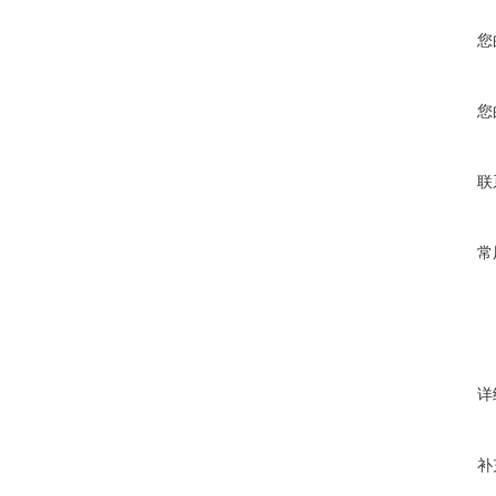
您
您
联
常
详
补