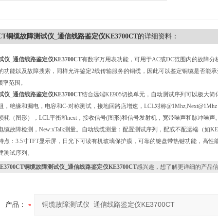
00CT铜缆故障测试仪_通信线路鉴定仪KE3700CT
的详细资料：
仪_通信线路鉴定仪KE3700CT
有数字万用表功能，可用于AC或DC范围内的故障分
的功能以及故障搜索，同样允许鉴定2线传输服务的铜缆，因此可以鉴定铜缆是否能承受其
z频率范围。
仪_通信线路鉴定仪KE3700CT
结合远端KE905切换单元，自动测试序列可以极大简
，绝缘和漏电，电容和C-对称测试，接地回路店增速，LCL对称@1Mhz,Next@1Mhz
损耗（图形），LCL平衡和next，接收信号(图形)和信号发射机，宽带噪声和脉冲噪
电缆故障检测，New:xTalk测量。自动线缆测量：配置测试序列，配或不配远端（如
特点：3.5寸TFT显示屏，日光下可读有机玻璃保护膜，可靠的键盘带热键功能，高性能
建测试序列。
KE3700CT铜缆故障测试仪_通信线路鉴定仪KE3700CT
感兴趣，想了解更详细的产品
产品：