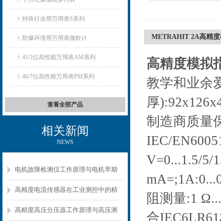
特殊行业用万用表S系列
METRAHIT 2A高精
防爆环境用万用表微欧计
41/2位高性能万用表AM系列
高精度模拟指
46/7位高性能万用表PM系列
教学和业余爱
厚):92x12
查看全部产品
制造商质量保
相关新闻
IEC/EN60051
NEWS
V=0...1.5/5
电机故障检测仪工作原理与电机早期
mA=;1A:0...
故障诊断方案
高精度电流传感器在工业测控中的精
阻测量:1 Ω.
准测量方案
高精度高压分压器工作原理与高压测
合IEC6LR