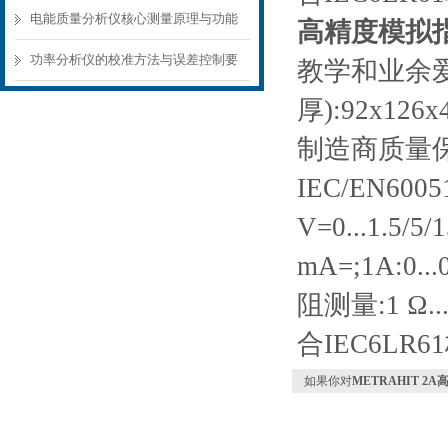
量应用场景
电能质量分析仪核心测量原理与功能
高精度模拟指
模块解析
功率分析仪的校准方法与误差控制要
教学和业余爱
点
厚):92x12
制造商质量保
IEC/EN60051
V=0...1.5/5
mA=;1A:0...
阻测量:1 Ω.
合IEC6LR
如果你对
METRAHIT 2