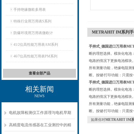
手持绝缘微欧多用表
特殊行业用万用表S系列
METRAHIT IM系列
防爆环境用万用表微欧计
41/2位高性能万用表AM系列
手持式_德国进口万用表METR
断的理想选择。模块化电池
46/7位高性能万用表PM系列
电路的情况下更换电池模块
所有测量功能，绝缘电阻测
查看全部产品
断。按键/打印功能：只需
手持式_德国进口万用表METR
相关新闻
断的理想选择。模块化电池
NEWS
电路的情况下更换电池模块
所有测量功能，绝缘电阻测
断。按键/打印功能：只需
电机故障检测仪工作原理与电机早期
如果你对
METRAHIT I
故障诊断方案
高精度电流传感器在工业测控中的精