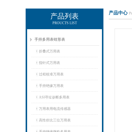
产品中心
P
产品列表
PROUCTS LIST
电励士（上海）电子有限公司
手持多用表钳形表
折叠式万用表
指针式万用表
过程校准万用表
手持绝缘万用表
ASI寻址诊断多用表
万用表用电流传感器
高性价比三位万用表
手持绝缘微欧多用表