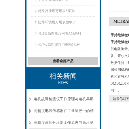
特殊行业用万用表S系列
METRA
防爆环境用万用表微欧计
41/2位高性能万用表AM系列
手持绝缘微欧
手持绝缘微欧
46/7位高性能万用表PM系列
低电阻测量
备。开尔文
查看全部产品
数据保持：
国检测机构检
相关新闻
机和直升机
NEWS
50,100,
同）。
电机故障检测仪工作原理与电机早期
如果你对
故障诊断方案
高精度电流传感器在工业测控中的精
准测量方案
高精度高压分压器工作原理与高压测