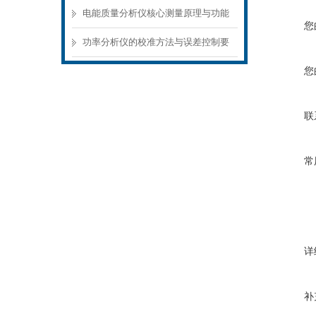
量应用场景
电能质量分析仪核心测量原理与功能
您
模块解析
功率分析仪的校准方法与误差控制要
点
您
联
常
详
补