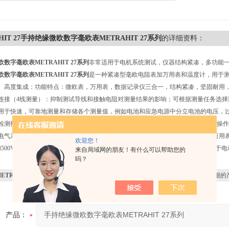
HIT 27手持绝缘微欧数字毫欧表METRAHIT 27系列
的详细资料：
数字毫欧表METRAHIT 27系列
非常适用于电机系统测试，仪器结构紧凑，多功能
数字毫欧表METRAHIT 27系列
是一种紧凑型毫欧电阻表加万用表和温度计，用于
。高度集成：功能特点：微欧表，万用表，数据记录仪三合一，结构紧凑，坚固耐用
连接（4线测量）：抑制测试导线和接触电阻对测量结果的影响；可根据测量任务选
用于快速，可靠地测量和存储各个测量值，例如电池和应急电源中分立电池的电压，过
测报告，降低ISO9000质量体系内使用的运营成本，记录可追溯性，使用蓄电池操作，3
电气系统（电压，绝缘，毫欧和温度测量）的维修和修理工作。除了用于电量的万用
欢迎您！
250和500V，以及PT100和PT1000传感器的温度测量。METRAHITH+ECarMegate
来自局域网的朋友！有什么可以帮助您的
吗？
METRAHIT 27手持绝缘微欧数字毫欧表METRAHIT 27系列
感兴趣，想了解更详细的
产品：