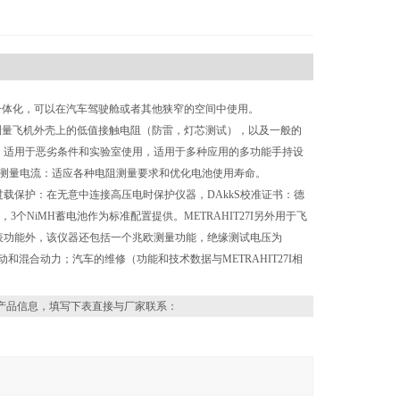
一体化，可以在汽车驾驶舱或者其他狭窄的空间中使用。
测量飞机外壳上的低值接触电阻（防雷，灯芯测试），以及一般的
，适用于恶劣条件和实验室使用，适用于多种应用的多功能手持设
择测量电流：适应各种电阻测量要求和优化电池使用寿命。
载保护：在无意中连接高压电时保护仪器，DAkkS校准证书：德
个NiMH蓄电池作为标准配置提供。METRAHIT27I另外用于飞
表功能外，该仪器还包括一个兆欧测量功能，绝缘测试电压为
ster用于电动和混合动力；汽车的维修（功能和技术数据与METRAHIT27I相
产品信息，填写下表直接与厂家联系：