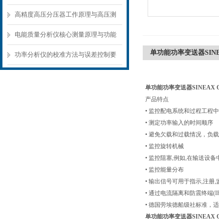
准测量方案
高精度高压分压器工作原理与高压测
量应用场景
电能质量分析仪核心测量原理与功能
单功能功率变送器SINEA
模块解析
功率分析仪的校准方法与误差控制要
点
单功能功率变送器SINEAX Q
产品特点
• 监控配电系统和过程工程
• 测定功率输入的时间顺序
• 避免欠载和过载情况，负
• 监控旋转机械
• 监控阻塞,例如,在输送设备
• 监控能量分布
• 输出信号可用于指示,注册
• 通过电流隔离和防震终端(I
• 德国劳埃德船级社标准，
单功能功率变送器SINEAX Q