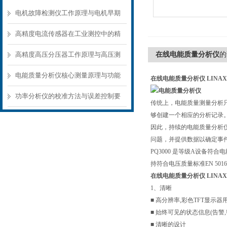
电机故障检测仪工作原理与电机早期
故障诊断方案
高精度电流传感器在工业测控中的精
准测量方案
高精度高压分压器工作原理与高压测
在线电能质量分析仪
的
量应用场景
电能质量分析仪核心测量原理与功能
在线电能质量分析仪
LINAX
模块解析
功率分析仪的校准方法与误差控制要
传统上，电能质量测量分析
够创建一个相应的分析记录
点
因此，持续的电能质量分析仪
问题，并提供数据以确定事
PQ3000 是等级A设备符合
持符合电压质量标准EN 501
在线电能质量分析仪
LINAX 
1、清晰
■ 高分辨率,彩色TFT显示
■ 始终可见的状态信息(告警,
■ 清晰的设计