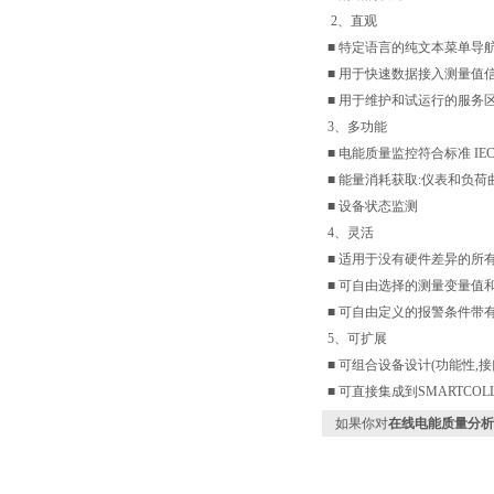
2、直观
■ 特定语言的纯文本菜单导
■ 用于快速数据接入测量值
■ 用于维护和试运行的服务
3、多功能
■ 电能质量监控符合标准 IEC 610
■ 能量消耗获取:仪表和负荷
■ 设备状态监测
4、灵活
■ 适用于没有硬件差异的所
■ 可自由选择的测量变量值
■ 可自由定义的报警条件带
5、可扩展
■ 可组合设备设计(功能性,接口
■ 可直接集成到SMARTCOL
如果你对
在线电能质量分析