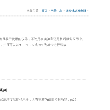
当前位置：
首页
>
产品中心
>
微欧计标准电阻
>
紧凑且易于使用的仪器，不论是在实验室还是售后服务应用中。
，并且可以以°C，°F，K 或 mV 为单位进行缩放。
0系列
携式高精度温度指示器，具有完整的仪器控制功能，pt25，