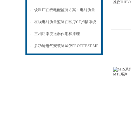
解析
饮料厂在线电能监测方案：电能质量
分析仪PQ5000
在线电能质量监测在医疗CT扫描系统
中的应用
三相功率变送器作用和原理
多功能电气安装测试仪PROFITEST MF
XTRA简介