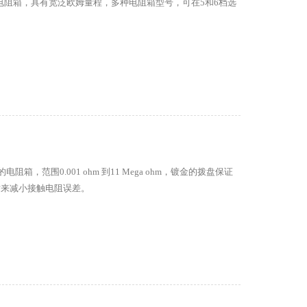
电阻箱，具有宽泛欧姆量程，多种电阻箱型号，可在5和6档选
电阻箱，范围0.001 ohm 到11 Mega ohm，镀金的拨盘保证
f技术来减小接触电阻误差。