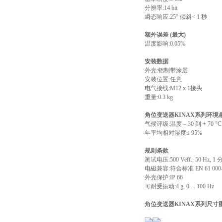
分辨率:14 bit
瞬态响应:25° 倾斜< 1 秒
额外误差 (最大)
温度影响:0.05%
安装数据
外壳:铝制带涂层
安装位置:任意
电气接线:M12 x 1接头
重量:0.3 kg
角位变送器KINAX系列环境
气候评级:温度 – 30 到 + 70 °C
年平均相对湿度≤ 95%
规则条款
测试电压:500 Veff., 50 Hz, 1
电磁兼容:符合标准 EN 61 000-6-
外壳保护:IP 66
可耐受振动:4 g, 0 ... 100 Hz
角位变送器KINAX系列尺寸