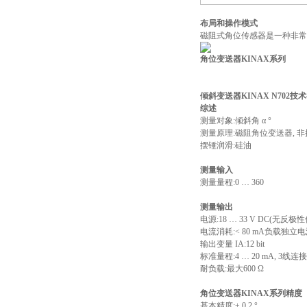
布局和操作模式
磁阻式角位传感器是一种非常
角位变送器KINAX系列
倾斜变送器KINAX N702技
综述
测量对象:倾斜角 α °
测量原理:磁阻角位变送器, 非
摆锤润滑:硅油
测量输入
测量量程:0 … 360
测量输出
电源:18 … 33 V DC(无反极
电流消耗:< 80 mA负载独立
输出变量 IA:12 bit
标准量程:4 … 20 mA, 3线连接
耐负载:最大600 Ω
角位变送器KINAX系列精度
基本精度:± 0.2 °