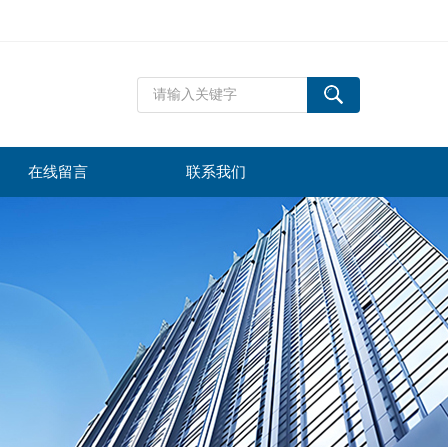
在线留言
联系我们