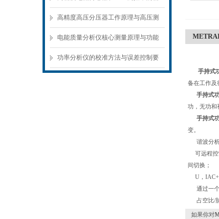
准测量方案
高精度高压分压器工作原理与高压测
METRA
量应用场景
电能质量分析仪核心测量原理与功能
模块解析
功率分析仪的校准方法与误差控制要
手持式功
点
备在工作及
手持式功
功，无功和
手持式功
变。
谐波分析：R
可远程控制
间切换；
U，IAC
通过一个插
占空比/脉
如果你对