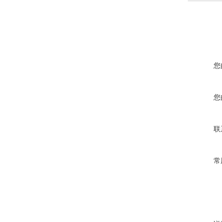
您
您
联
常