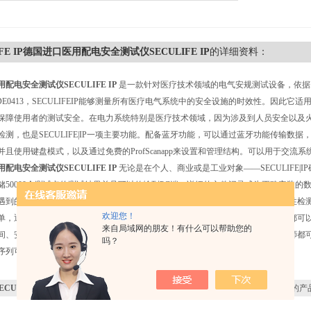
IFE IP德国进口医用配电安全测试仪SECULIFE IP
的详细资料：
配电安全测试仪SECULIFE IP
是一款针对医疗技术领域的电气安规测试设备，依据IEC60364-
7/VDE0413，SECULIFEIP能够测量所有医疗电气系统中的安全设施的时效性。因
保障使用者的测试安全。在电力系统特别是医疗技术领域，因为涉及到人员安全以及
检测，也是SECULIFE|IP一项主要功能。配备蓝牙功能，可以通过蓝牙功能传输
且使用键盘模式，以及通过免费的ProfScanapp来设置和管理结构。可以用于交流系统和三
配电安全测试仪SECULIFE IP
无论是在个人、商业或是工业对象——SECULIFE
储50000个测试点的测试结果并且可以传输到PC端，详细的文件记录成为正确安装
遇到的电气工程任务始终保持一致。除了基本的标准测试，仪器还提供了针对酸性检
欢迎您！
单，通过大屏背光显示可以方便的读取数据。广泛的配件支持，针对每一个任务都可以正确
来自局域网的朋友！有什么可以帮助您的
间、安全、方便。很好的将创新设计和人体工程学操作概念相结合，任何电气技师都
吗？
序列可以被复制，在多个测试仪器中可以使用相同的序列。
ECULIFE IP德国进口医用配电安全测试仪SECULIFE IP
感兴趣，想了解更详细的产