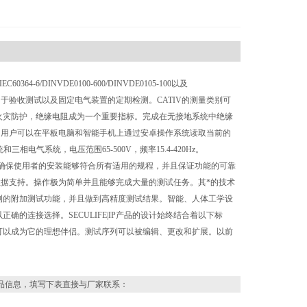
6/DINVDE0100-600/DINVDE0105-100以及
此它适用于验收测试以及固定电气装置的定期检测。CATIV的测量类别可
火灾防护，绝缘电阻成为一个重要指标。完成在无接地系统中绝缘
数据，用户可以在平板电脑和智能手机上通过安卓操作系统读取当前的
相电气系统，电压范围65-500V，频率15.4-420Hz。
|IP确保使用者的安装能够符合所有适用的规程，并且保证功能的可靠
的数据支持。操作极为简单并且能够完成大量的测试任务。其*的技术
测的附加测试功能，并且做到高精度测试结果。智能、人体工学设
的连接选择。SECULIFE|IP产品的设计始终结合着以下标
可以成为它的理想伴侣。测试序列可以被编辑、更改和扩展。以前
品信息，填写下表直接与厂家联系：