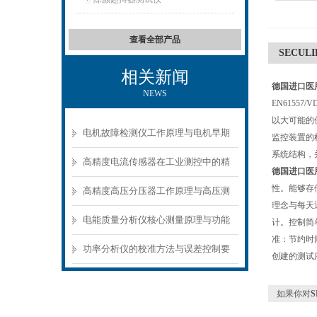
查看全部产品
SECUL
相关新闻
德国进口医用
NEWS
EN6155
以大可能的
电机故障检测仪工作原理与电机早期
监控装置的
系统结构，并
故障诊断方案
高精度电流传感器在工业测控中的精
德国进口医用
性。能够存
准测量方案
高精度高压分压器工作原理与高压测
理念与每天
量应用场景
电能质量分析仪核心测量原理与功能
计。控制简
准：节约时
模块解析
功率分析仪的校准方法与误差控制要
创建的测试
点
如果你对
S