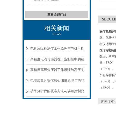
查看全部产品
SECUL
相关新闻
医疗除颤起搏器
NEWS
器。优势:
析仪适用于
电机故障检测仪工作原理与电机早期
医疗除颤起搏器
数据。所有
故障诊断方案
高精度电流传感器在工业测控中的精
量（PRO
（PRO）。
准测量方案
高精度高压分压器工作原理与高压测
所有操作信
量应用场景
电能质量分析仪核心测量原理与功能
（PRO）
（PRO）。
模块解析
功率分析仪的校准方法与误差控制要
点
如果你对
S