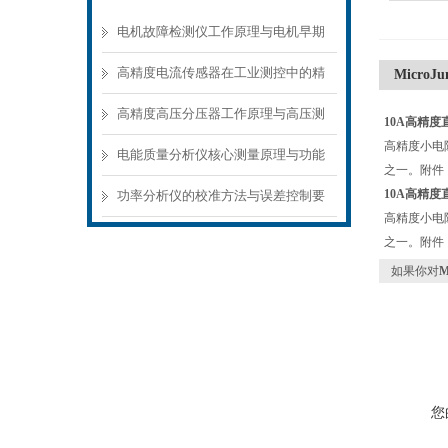
电机故障检测仪工作原理与电机早期
故障诊断方案
高精度电流传感器在工业测控中的精
MicroJ
准测量方案
高精度高压分压器工作原理与高压测
10A高精度直
高精度小电阻
量应用场景
电能质量分析仪核心测量原理与功能
之一。附件：电流线 
模块解析
10A高精度直
功率分析仪的校准方法与误差控制要
高精度小电阻
点
之一。附件：电流线 
如果你对
M
您