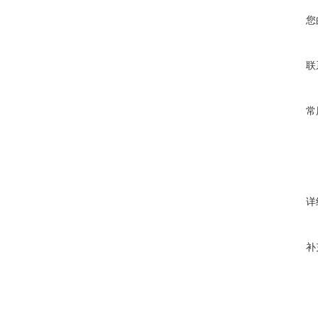
您
联
常
详
补