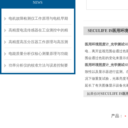
NEWS
电机故障检测仪工作原理与电机早期
故障诊断方案
高精度电流传感器在工业测控中的精
SECULIFE IS医用环
准测量方案
高精度高压分压器工作原理与高压测
医用环境照度计_光学测试SECU
电，离开监视范围会通过色彩的
量应用场景
电能质量分析仪核心测量原理与功能
围会通过色彩的变化来显示出
模块解析
医用环境照度计_光学测试SECU
功率分析仪的校准方法与误差控制要
致性以及显示器进行监测。
点
况下做重复试验，光幕亮度不需要
延长了有关图像显示设备光
如果你对
SECULIFE IS
产品：