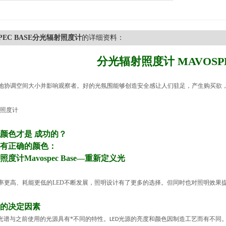
PEC BASE分光辐射照度计
的详细资料：
分光辐射照度计
MAVOSP
地协调空间大小并影响观察者。好的光氛围能够创造安全感让人们驻足，产生购买欲
颜色才是
成功的？
有正确的颜色：
照度计
Mavospec Base
—重新定义光
率更高、耗能更低的
LED
不断发展，照明设计有了更多的选择。但同时也对照明效果
的决定因素
光谱与之前使用的光源具有*不同的特性。
光源的亮度和颜色因制造工艺而有不同
LED