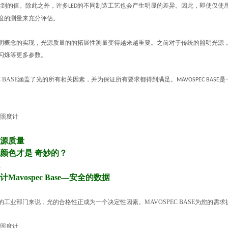
达到的值。除此之外，许多
的不同制造工艺也会产生明显的差异。因此，即使仅使
LED
度的测量来充分评估。
明概念的实现，光源质量的的拓展性测量变得越来越重要。之前对于传统的照明光源
闪烁等更多参数。
 BASE
涵盖了光的所有相关因素，并为保证所有要求都得到满足。
是
MAVOSPEC BASE
源质量
颜色才是
奇妙的？
计
Mavospec Base
—安全的数据
的工业部门来说，光的合格性正成为一个决定性因素。
MAVOSPEC BASE
为您的需求