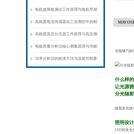
电机故障检测仪工作原理与电机早期
故障诊断方案
高精度电流传感器在工业测控中的精
MAVOS
准测量方案
高精度高压分压器工作原理与高压测
量应用场景
电能质量分析仪核心测量原理与功能
光能够巧妙
模块解析
功率分析仪的校准方法与误差控制要
点
什么样的
让光源拥
分光辐射
随着发光效
照明设计
LED
的发光