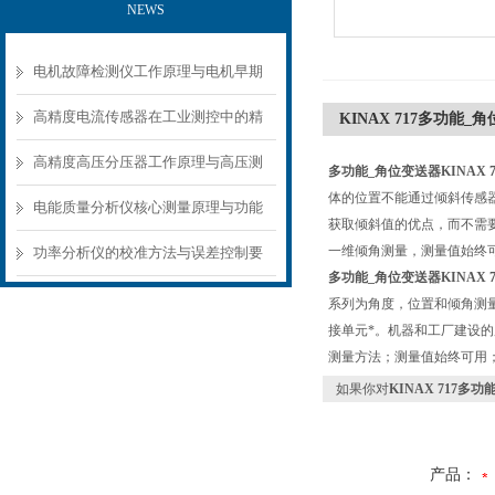
NEWS
电机故障检测仪工作原理与电机早期
故障诊断方案
高精度电流传感器在工业测控中的精
KINAX 717多功能_角
准测量方案
高精度高压分压器工作原理与高压测
多功能_角位变送器KINAX 7
体的位置不能通过倾斜传感
量应用场景
电能质量分析仪核心测量原理与功能
获取倾斜值的优点，而不需
模块解析
一维倾角测量，测量值始终
功率分析仪的校准方法与误差控制要
多功能_角位变送器KINAX 7
点
系列为角度，位置和倾角测
接单元*。机器和工厂建设
测量方法；测量值始终可用
如果你对
KINAX 717多功
产品：