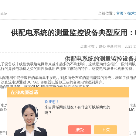
当前位置：
首页
>
技术
ticle
供配电系统的测量监控设备典型应用：电
点击次数：1945 更新时间：2021-11
供配电系统的测量监控设备
电子设备或非线性负载给电网带来越来越多的不利影响，这就是为什么很长一段时间以
运行的异步电动机之类的阻性负载用户那里了解到的特性。这使电气设备和机器劳损，
从配电网中易于调控的单向集中发电，到多向分布式的清洁能源的补充，增加了供电
，该直流电源通过
DC / AC
转换器以近似正弦的交流电输送到用户。
同的应用场景，德国
GMC
-
I
提供完整的电能监控装置方案。
欢迎您！
于电力系统各种电气参数全面监测和分析的
Aplus
，还是用于所有电能变量的测量，包
来自局域网的朋友！有什么可以帮助您的
0 Ed .3
认证的
A
级电能质量监测仪器
LINAX PQ3000/PQ5000
，用户总能在
德国
GMC
-
吗？
应干扰可能导致生产和设备故障，通常，只有在发生高额财务损失后才会做出反应。