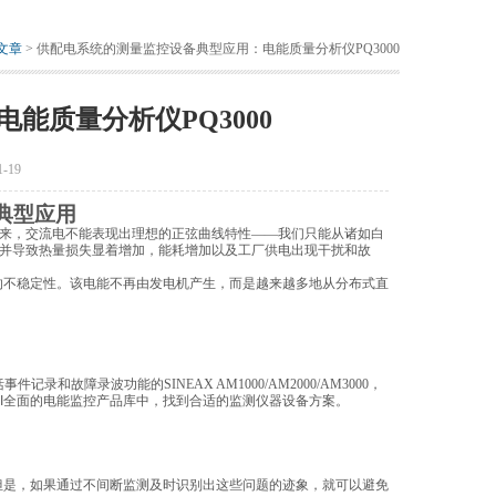
文章
> 供配电系统的测量监控设备典型应用：电能质量分析仪PQ3000
能质量分析仪PQ3000
-19
典型应用
来，交流电不能表现出理想的正弦曲线特性——我们只能从诸如白
并导致热量损失显着增加，能耗增加以及工厂供电出现干扰和故
的不稳定性。该电能不再由发电机产生，而是越来越多地从分布式直
括事件记录和故障录波功能的
SINEAX AM1000/AM2000/AM3000
，
I
全面的电能监控产品库中，找到合适的监测仪器设备方案。
但是，如果通过不间断监测及时识别出这些问题的迹象，就可以避免