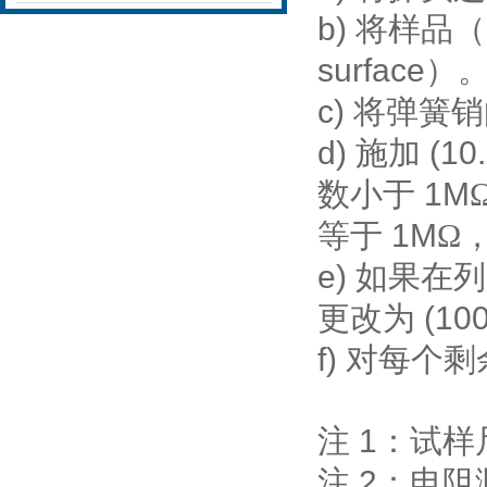
b)
将样品（
surface
）
c)
将弹簧销
d)
(10
施加
1M
数小于
1M
等于
Ω
e)
如果在
(10
更改为
f)
对每个剩
1
注
：试样
2
注
：电阻