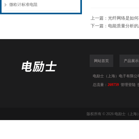
微欧计标准电阻
上一篇：
光纤⽹络是如何构
下一篇：
电能质量分析的
网站首页
产品展示
电励士（上海）电子有限公司(www
总流量：
269759
管理登陆
版权所有 © 2026 电励士（上海