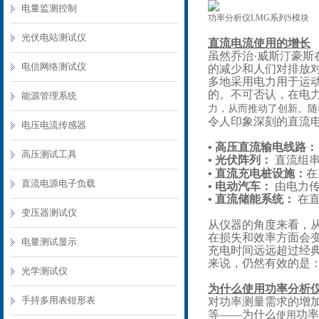
电量监测控制
功率分析仪LMG系列S模块
光伏电站测试仪
直流电流使用的增长
虽然乔治
·威斯汀豪斯
电信网络测试仪
的减少和
人们
对排放
多地采用电力
用于
运
的。
不可否认
，在电
能源管理系统
力，从而推动了创新。随
令人印象深刻的直流
电压电流传感器
• 高压直流
输电线路
：
高压测试工具
• 光伏阵列：
直流组
• 直流充电
桩设施
：
在
直流电源电子负载
• 电动汽车：
由电力
• 直流
储能
系统：
在
变压器测试仪
从仪器的角度来看，
在损失和效率方面会
电量测试显示
充电时间远远超过经
来说，
仍然有效
的是
光学测试仪
为什么使用功率分析
手持多用表钳形表
对功率测量需求的增
等
——
为什么
功率
使用