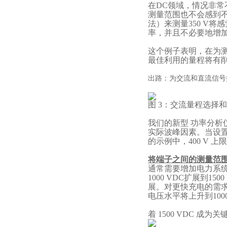
在
DC领域，情况非常
测量范围也不会感到不
法
）来测量
350 V
率，并且不必要地增
这个例子表明，在为
最佳利用的
量程
将有
出路：为交流和直流信号
图
3：交流
量程
选择
和
我们
的新型
功率分析
实际波峰因素。当设
的示例中，
400 V 
将端子之间的测量范
通常需要增加电力系
1000 VDC扩展到15
展。对更快充电的需
电压水平将上升到
10
着
1500 VDC 成