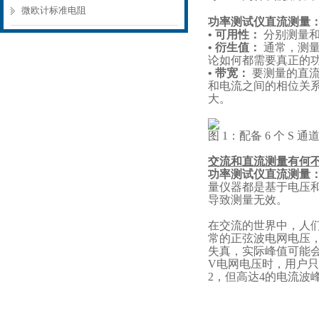
微欧计标准电阻
功率测试仪直流测量
• 可用性：
分别测量
•
衍生
值：
通常，测
论如何都需要真正的
• 带宽：
要测量的直
和电流之间的相位关
大。
图
1：配备 6 个 S 通
交流和直流测量有何
功率测试仪直流测量
量仪器
都是
基于电压
导致测量无效。
在
交流的
世界中，人
常的正弦
波
电网电压
失真，实际峰值可能
V电网电压时，用户只需
2
，但高达
4的电流波