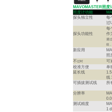
MAVOMASTER照
照度计功能
M
探头独立性
每
过
每
探头功能性
作
通
统
新应用
MA
照度
不
可通
过时
校准方便
单
延长线
1
线 
可插拔测试线
所
分辨率
MA
0.0
测试精度
MA
1 d