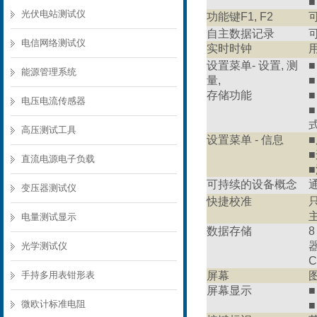
光伏电站测试仪
功能键F1, F2
自主数据记录
电信网络测试仪
实时时钟
设置菜单- 设置, 测
■
能源管理系统
量,
■
存储功能
电压电流传感器
高压测试工具
设置菜单 - 信息
直流电源电子负载
可持续的设备概念
变压器测试仪
快捷校准
电量测试显示
数据存储
光学测试仪
手持多用表钳形表
屏幕
屏幕显示
■
微欧计标准电阻
■