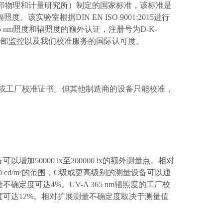
邦物理和计量研究所）制定的国家标准，该标准是
辐照度。该实验室根据
DIN EN ISO 9001:2015
进行
5 nm
照度和辐照度的额外认证，注册号为
D-K-
外部监控以及我们校准服务的国际认可度。
或工厂校准证书。但其他制造商的设备只能校准，
备可以增加
50000 lx
至
200000 lx
的额外测量点。相对
0 cd/m²
的范围，
C
级或更高级别的测量设备可以通
量不确定度可达
4%
。
UV-A 365 nm
辐照度的工厂校
度可达
12%
。相对扩展测量不确定度取决于测量值