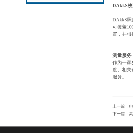
DAkkS
校
DAkkS
照
可覆盖
10
置，并根
测量服务
作为一家
度、相关
服务。
上一篇：
下一篇：
高