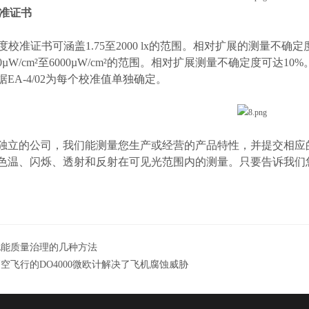
准证书
度校准证书可涵盖
1.75
至
2000 lx
的范围。相对扩展的测量不确定
0
µW/cm²
至
6000µW/cm²
的范围。相对扩展测量不确定度可达
10%
据
EA-4/02
为每个校准值单独确定。
独立的公司，我们能测量您生产或经营的产品特性，并提交相应
色温、闪烁、透射和反射在可见光范围内的测量。只要告诉我们
电能质量治理的几种方法
空飞行的DO4000微欧计解决了飞机腐蚀威胁