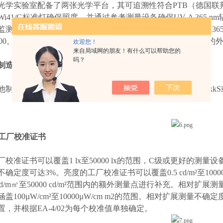
光学实验室配备了两张光学平台，其可追溯性符合
PTB
（德国联
Wi41/G
标准灯确保照度，并通过参考测量设备确保
UV-A 365 nm
监测，并根据
DIN EN ISO/IEC 17025:2018
获得
DAkkS
对
UV-A 36
00
。 因此，您可以信赖我们的产品质量、员工的能力、持续的
欢迎您！
来自局域网的朋友！有什么可以帮助您的
吗？
制造商设备的校准
他制造商的设备能够进行校准后，我们很乐意为他们颁发
DAkkS
。
工厂校准证书
厂校准证书可以覆盖
1 lx
至
50000 lx
的范围，
C
级或更好的测量设
不确定度可达
3%
。亮度的工厂校准证书可以覆盖
0.5 cd/m²
至
1000
d/m
㎡至
50000 cd/m²
范围内的额外测量点进行补充。相对扩展测
涵盖
100µW/cm²
至
10000µW/cm m2
的范围。相对扩展测量不确定
置，并根据
EA-4/02
为每个校准值单独确定。