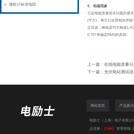
微欧计标准电阻
9
、电磁现象
引起电能质量相关问题的最常
(
平方
)
，将它们全部相加并取
正弦波，峰值是均方根值
1.4
0.707
来确定
RMS
的原因。
上一篇：
在线电能质量分析
下一篇：
光伏电站测试设
网站首页
产品展示
电励士（上海）电子有限公司(www
总流量：
270082
管理登陆