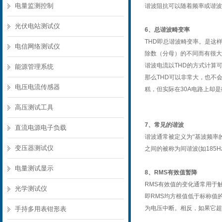
电量监测控制
谐波阻抗可以随着频率或谐波
光伏电站测试仪
6
、
总谐波畸变率
THD
即总谐波畸变率。是这
电信网络测试仪
除数（分母）的不同而有很大
谐波电流以
THD
的方式计算
能源管理系统
那么
THD
可以非常大，也不
电压电流传感器
糕，但实际在
30A
电路上却是
高压测试工具
7
、常见的谐波
直流电源电子负载
谐波通常被定义为
“基波频率
变压器测试仪
之间的被称为间谐波
(
如
185H
电量测试显示
8
、
R
MS
有效值暂降
RMS
有效值的变化通常用于
光学测试仪
即
RMS
均方根值低于标称值
为电压中断。相反，如果它超
手持多用表钳形表