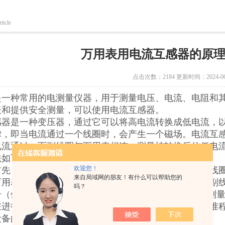
ticle
万用表用电流互感器的原
点击次数：2184 更新时间：2024-06
是一种常用的电测量仪器，用于测量电压、电流、电阻和
表和提供安全测量，可以使用电流互感器。
感器是一种变压器，通过它可以将高电流转换成低电流，
律，即当电流通过一个线圈时，会产生一个磁场。电流互
电流通过，而副线圈与万用表相连，测量被转换后的低电
法如下：
欢迎您！
首先，将电流互感器的主线圈与被测电流连接。确保主线
来自局域网的朋友！有什么可以帮助您的
万用表：接下来，将万用表的测量端口与电流互感器的副
吗？
（例如"A"或"mA"），表示适用于连接互感器的电流测
在进行实际测量之前，需要对电流互感器进行校准。校准
设备的说明书。