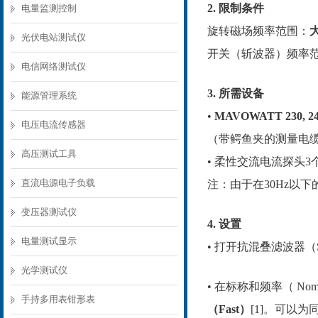
2. 限制条件
电量监测控制
旋转磁场频率范围：
光伏电站测试仪
开关（斩波器）频率
电信网络测试仪
3. 所需设备
能源管理系统
•
MAVOWATT 230, 24
电压电流传感器
（带鳄鱼夹的测量电
高压测试工具
• 柔性交流电流探头3个DR
直流电源电子负载
注：由于在
30Hz以
变压器测试仪
4. 设置
电量测试显示
• 打开抗混叠滤波器（
光学测试仪
•
在标称和频率（
Nom
手持多用表钳形表
（
Fast）
[1]。可以为同步