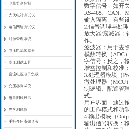
电量监测控制
数字信号：如开
RS-485、CA
光伏电站测试仪
输入隔离：有些
2.信号调理与处理模块（S
电信网络测试仪
放大器/衰减器
能源管理系统
作。
滤波器：用于去
电压电流传感器
模数转换（ADC
字信号；反之，
高压测试工具
增益控制和校准
3.处理器模块（Proc
直流电源电子负载
微处理器（MCU
变压器测试仪
制逻辑、配置管
式。
电量测试显示
用户界面：通过按
的工作模式和功
光学测试仪
4.输出模块（Outp
手持多用表钳形表
输出信号转换：