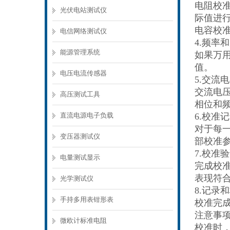
电阻校
光伏电站测试仪
际值进
电容校
电信网络测试仪
4.频率
能源管理系统
如果万
值。
电压电流传感器
5.交流
交流电
高压测试工具
相位和
直流电源电子负载
6.校准
对于每
变压器测试仪
部校准
7.校准
电量测试显示
完成校
表现符
光学测试仪
8.记录
手持多用表钳形表
校准完
注意事
微欧计标准电阻
校准时