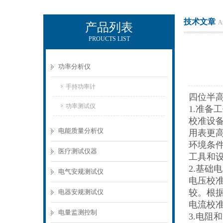
技术文章
Ar
产品列表
PROUCTS LIST
电励士（上海）电子有限公司
功率分析仪
手持功率计
四位半
功率测试仪
1.准备
校准设
电能质量分析仪
用表更
环境条
医疗测试仪器
工具和
2.基础
电气安规测试仪
电压校准
较。根
电器安规测试仪
电流校
电量监测控制
3.电阻