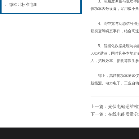
3、高精度测量与低功率因
微欧计标准电阻
低功率因数设备，采用极小
4、高带宽与动态信号捕捉
载突变等瞬态事件，结合高速
5、智能化数据处理与功能集
500次谐波，同时具备本地
入，拓展效率、损耗等派生参
综上，高精度功率测试仪以
新能源、电力电子、工业自动
上一篇：
光伏电站运维检
下一篇：
在线电能质量分