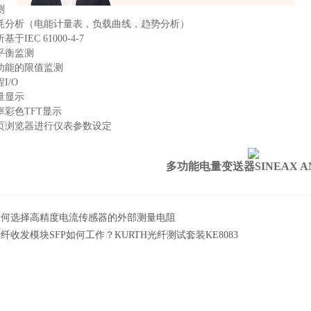
测
耗分析（电能计量表，负载曲线，趋势分析）
于IEC 61000-4-7
平衡监测
功能的限值监测
I/O
量显示
率彩色TFT显示
页浏览器进行仪表参数设定
多功能电量变送器SINEAX 
如何选择高精度电流传感器的外部测量电阻
纤收发模块SFP如何⼯作？KURTH光纤测试套装KE8083