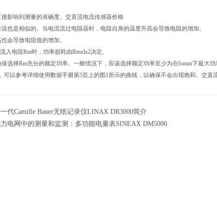
直接影响到测量的准确度。交直流电流传感器价格
来说也是相似的。当电流流过电阻器时，电阻自身的温度升高会导致电阻的增加。
高也会导致电阻值的增加。
s流入电阻Rm时，功率损耗由RmxIs2决定。
保选择Rm充分的额定功率。一般情况下，应该选择额定功率至少为在Ismax下最大
值，可以参考详细使用数据手册第3页上的图1所示的曲线，以确保不会出现饱和。交直
一代Camille Bauer无纸记录仪LINAX DR3000简介
力电网中的测量和监测：多功能电量表SINEAX DM5000