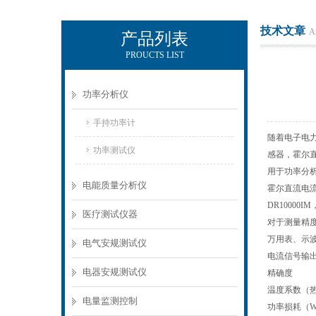
技术文章
Ar
产品列表
PROUCTS LIST
电励士（上海）电子有限公司
功率分析仪
手持功率计
随着电子电
功率测试仪
感器，霍尔直
用于功率分
电能质量分析仪
霍尔直流电流传
DR1000
医疗测试仪器
对于测量精
万用表、示
电气安规测试仪
电流信号输
电器安规测试仪
精确度
温度系数（
电量监测控制
功率损耗（