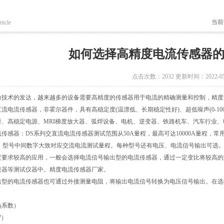
当前
ticle
如何选择高精度电流传感器
点击次数：2032 更新时间：2022-05
力技术的发达，越来越多的设备需要高精度的传感器用于电流的精确测量和控制，精度
流电流传感器，非霍尔器件，具有高稳定度(温漂低、长期稳定性好)、超低噪声(0-100Hz
析、高稳定电源、MRI梯度放大器、弧焊设备、电机、逆变器、铁路机车、汽车行业
感器：DS系列交直流电流传感器测试范围从50A量程，最高可达10000A量程，常用型号有DS50
0IM，型号中间数字大致对应交流电流测试量程。每种型号还有电压、电流信号输出可选
度要求较高的应用，一般会选择电流信号输出型的电流传感器，通过一定变比将较高的
波器等测试仪器中。精度电流传感器厂家。
出型的电流传感器也可通过外接测量电阻，将输出电流信号转换为电压信号输出。在选
热系数）
W）