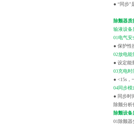
● “同
除颤器质
输液设备
01电气安
● 保护
02放电能
● 设定
03充电时
● <15
04同步模
● 同步时间
除颤分析
除颤设备
01除颤器分析