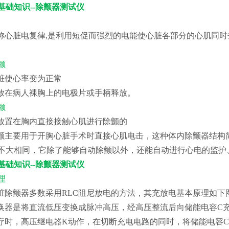
基础知识--除颤器测试仪
又称心脏电复律,是利用短促而强烈的电能使心脏各部分的心肌同时
颤
心脏使心率变为正常
由放在病人裸胸上的电极片或手柄释放。
颤
极放置在胸内直接接触心肌进行除颤的
除颤主要用于开胸心脏手术时直接心肌电击，这种体内除颤器结
不大相同，它除了能够自动除颤以外，还能自动进行心电的监护
基础知识--除颤器测试仪
理
心脏除颤器多数采用RLC阻尼放电的方法，其充放电基本原理如下
变换器是将直流低压变换成脉冲高压，经高压整流后向储能电容C
治疗时，高压继电器K动作，在切断充电电路的同时，将储能电容