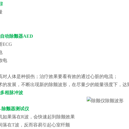
骤
量
-自动除颤器AED
断ECG
电
放电
过高对人体是种损伤；治疗效果要看有效的通过心脏的电流；
技术的发展，不断出现新的除颤波形，在尽量少的能量强度下，达
-多相脉冲波
--除颤器测试仪
时机如果落在R波，会快速起到除颤效果
时间落在T波，反而容易引起心室纤颤