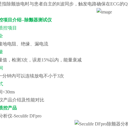
步"是指除颤放电时与患者自主的R波同步，触发电路确保在ECG的
控项目介绍--除颤器测试仪
质控项目
全
性接地电阻、绝缘、漏电流
量
能量值，检测3次，误差15%以内，能量衰减
间
s，一分钟内可以连续放电不小于3次
式
<30ms
仪产品介绍及性能对比
质控产品
仪-Seculife DFpro