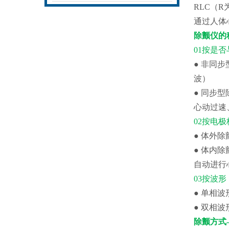
RLC（
通过人体
除颤仪的
01按是
● 非同
波）
● 同步
心动过速
02按电
● 体外
● 体内
自动进行
03按波形
● 单相
● 双相
除颤方式