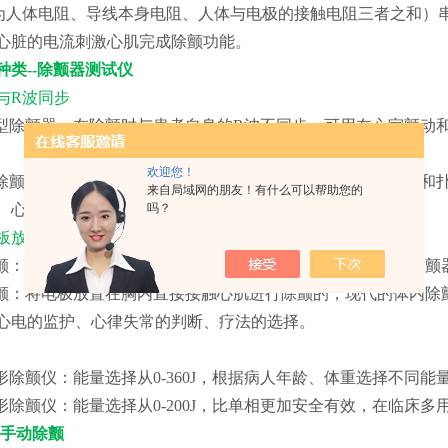
R为人体电阻、导线本身电阻、人体与电极的接触电阻三者之和）
心脏的电流刺激心肌完成除颤功能。
种类--除颤器测试仪
否与R波同步
步型除颤器：在除颤时与患者自身的R波不同步，可用在心室颤动
欢迎您！
型除颤器：在除颤时与患者自身的R波同步。可用于除心室颤动和
来自局域网的朋友！有什么可以帮助您的
、心房颤动和扑动等。
吗？
极板放置的位置
除颤：将电极放在胸外，间接接触心肌除颤。目前临床使用的除颤
除颤：将电极放置在胸内直接接触心肌进行除颤的，现代的体内
心电的监护、心律失常的判断、疗法的选择。
波形除颤仪：能量选择从0-360J，根据病人年龄、体重选择不同能
波形除颤仪：能量选择从0-200J，比单相更加安全有效，在临床
-手动除颤