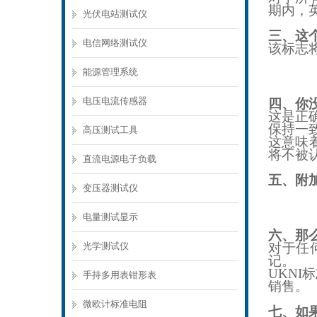
期内，
光伏电站测试仪
三、这
电信网络测试仪
该标志
能源管理系统
电压电流传感器
四、你
这是正
保持一
高压测试工具
这意味
将不被
直流电源电子负载
五、附
变压器测试仪
电量测试显示
六、那
光学测试仪
对于任
记。
UKNI
标
手持多用表钳形表
销售。
微欧计标准电阻
七、如