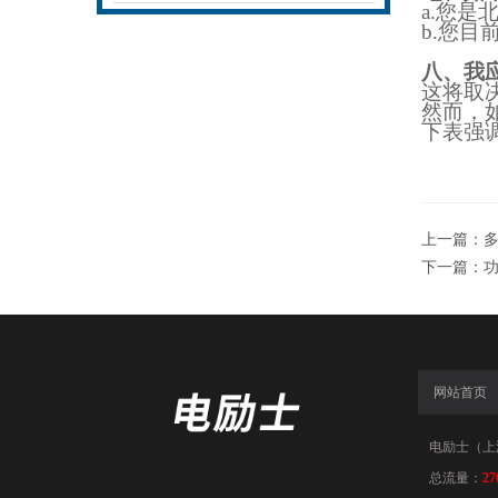
a.
您是
b.
您目
八、我
这将取
然而，
下表强
上一篇：
下一篇：
功
网站首页
电励士（上海）
总流量：
27