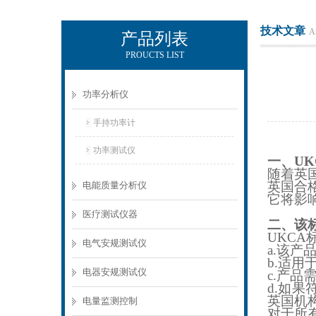
技术文章
Ar
产品列表
PROUCTS LIST
电励士（上海）电子有限公司
功率分析仪
手持功率计
功率测试仪
一、U
随着英
英国合
电能质量分析仪
它将影
医疗测试仪器
二、该
UKCA
电气安规测试仪
a.
该产
b.
适用于
电器安规测试仪
c.
产品
d.
如果
英国机
电量监测控制
对于所