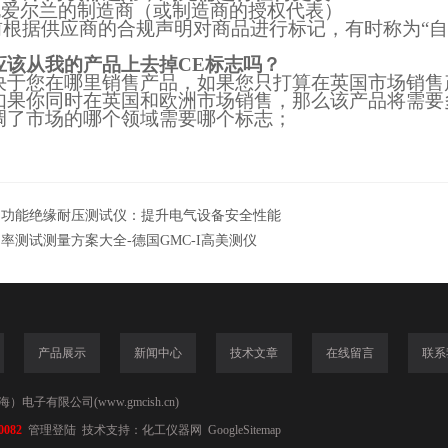
北爱尔兰的制造商（或制造商的授权代表）
前根据供应商的合规声明对商品进行标记，有时称为“自
应该从我的产品上去掉CE标志吗？
决于您在哪里销售产品，如果您只打算在英国市场销售
如果你同时在英国和欧洲市场销售，那么该产品将需要
调了市场的哪个领域需要哪个标志；
多功能绝缘耐压测试仪：提升电气设备安全性能
率测试测量方案大全-德国GMC-I高美测仪
产品展示
新闻中心
技术文章
在线留言
联系
电子有限公司(www.gmcish.cn)
0082
管理登陆
技术支持：
化工仪器网
GoogleSitemap