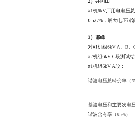
2）井冈山
#1机6kV厂用电电压
0.527%，最大电压
3）邯峰
对#1机组6kV A、
#2机组6kV C段测试
#1机组6kV A段：
谐波电压总畸变率（
基波电压和主要次电
谐波含有率（95%）