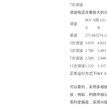
7次谐波
谐波电流含量较大的分
6kV A段 (A)
谐波
A
B
基波
271.843
274.1
3次谐波
3.019
4.822
5次谐波
2.780
3.463
7次谐波
2.589
2.948
11次谐波
1.122
1.115
正常运行方式下6kV
可以看到，采用多相
波，例如，利德华福公司
系列变频器，采用30