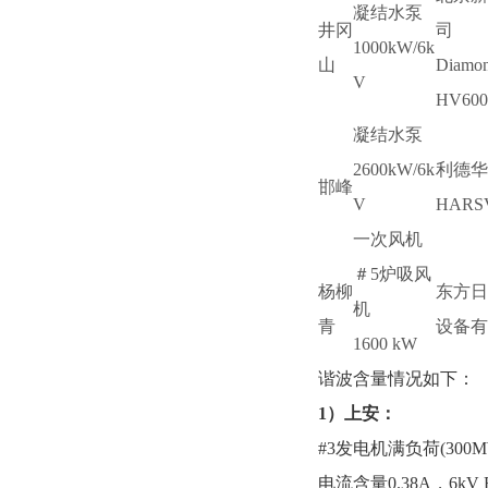
凝结水泵
井冈
司
1000kW/6k
山
Diamon
V
HV600
凝结水泵
2600kW/6k
利德华
邯峰
V
HARS
一次风机
＃5炉吸风
杨柳
东方日
机
青
设备有
1600 kW
谐波含量情况如下：
1）上安：
#3发电机满负荷(30
电流含量0.38A，6