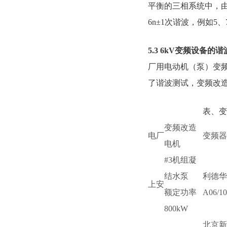
平衡的三相系统中，
6n±1次谐波，例如5、
5.3 6kV变频设备的
厂用电动机（泵）变
了谐波测试，变频改
表、变频改造
变频改造
电厂
变频器
电机
#3机组凝
结水泵
利德华福
上安
额定功率
A06/10
800kW
北京新