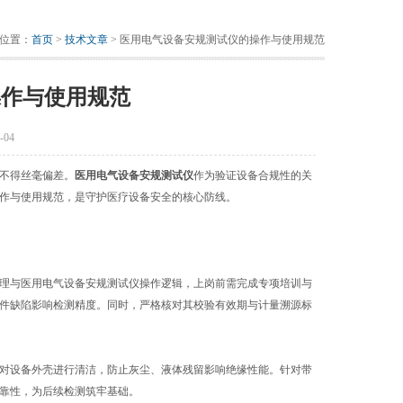
位置：
首页
>
技术文章
> 医用电气设备安规测试仪的操作与使用规范
操作与使用规范
04
不得丝毫偏差。
医用电气设备安规测试仪
作为验证设备合规性的关
作与使用规范，是守护医疗设备安全的核心防线。
理与医用电气设备安规测试仪操作逻辑，上岗前需完成专项培训与
件缺陷影响检测精度。同时，严格核对其校验有效期与计量溯源标
对设备外壳进行清洁，防止灰尘、液体残留影响绝缘性能。针对带
靠性，为后续检测筑牢基础。