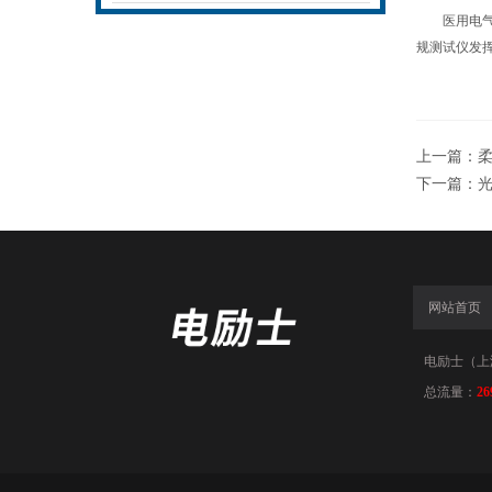
医用电气设
规测试仪发
上一篇：
下一篇：
网站首页
电励士（上海）
总流量：
26