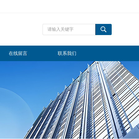
在线留言
联系我们