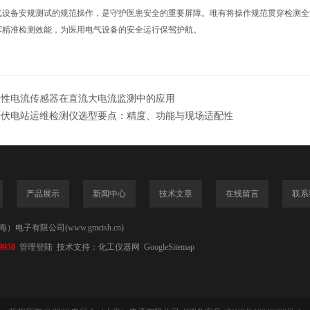
备安规测试的规范操作，是守护医患安全的重要屏障。唯有将操作规范贯穿检测全
挥精准检测效能，为医用电气设备的安全运行保驾护航。
柔性电流传感器在直流大电流监测中的应用
光伏电站运维检测仪选型要点：精度、功能与现场适配性
产品展示
新闻中心
技术文章
在线留言
联系
电子有限公司(www.gmcish.cn)
9950
管理登陆
技术支持：
化工仪器网
GoogleSitemap