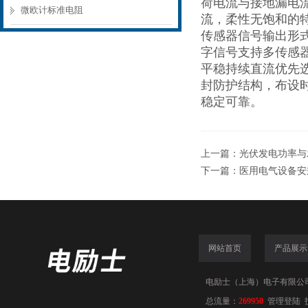
荷电流与接地漏电
微欧计标准电阻
流，柔性无饱和的
传感器信号输出形式丰
字信号支持多传感
平稳持续直流优先
封防护结构，布设
稳定可靠。
上一篇：
光伏发电功率与
下一篇：
医用电气设备安
网站首页
产品展示
电励士（上海）电子有限公司(www
总流量：
269950
管理登陆