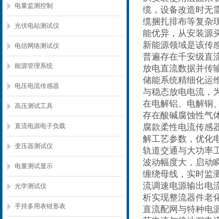
电量监测控制
缆，设备改造时无
缆捆扎排布等复杂
光伏电站测试仪
能优异，从安装源
新能源领域是该传
电信网络测试仪
普遍存在千安级直
能源管理系统
放电直流数据并传
储能系统精细化运
电压电流传感器
与稳态放电电流，
在电解铝、电解铜
高压测试工具
存在酸碱腐蚀性气
直流电源电子负载
腐款柔性电流传感
解工艺参数，优化
变压器测试仪
轨道交通与大功率
波动幅度大，启动
电量测试显示
缠绕母线，实时监
流调速电源输出电
光学测试仪
析实现整流器件老
手持多用表钳形表
直流配网与特种电源