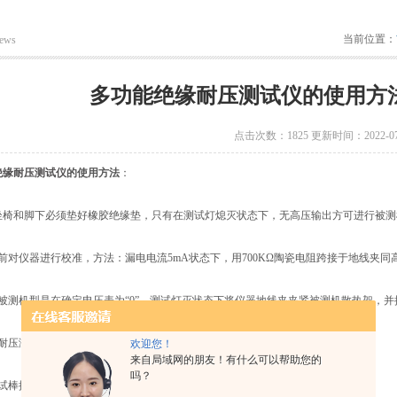
当前位置：
ews
多功能绝缘耐压测试仪的使用方
点击次数：1825 更新时间：2022-07
绝缘耐压测试仪
的使用方法
：
和脚下必须垫好橡胶绝缘垫，只有在测试灯熄灭状态下，无高压输出方可进行被测
对仪器进行校准，方法：漏电电流5mA状态下，用700KΩ陶瓷电阻跨接于地线夹同
测机型是在确定电压表为“0”，测试灯灭状态下将仪器地线夹夹紧被测机散热架，并
压测试仪测试条件。
欢迎您！
来自局域网的朋友！有什么可以帮助您的
吗？
棒探头紧贴电源线头的任一交流输入金属插片。