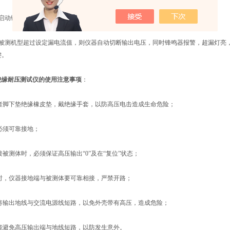
动键观察测试结果，在设定时间内，超漏灯不亮，测被测机型为合格。
测机型超过设定漏电流值，则仪器自动切断输出电压，同时锋鸣器报警，超漏灯亮，
键。
绝缘耐压测试仪的使用注意事项
：
者脚下垫绝缘橡皮垫，戴绝缘手套，以防高压电击造成生命危险；
必须可靠接地；
被测体时，必须保证高压输出“0”及在“复位”状态；
时，仪器接地端与被测体要可靠相接，严禁开路；
将输出地线与交流电源线短路，以免外壳带有高压，造成危险；
能避免高压输出端与地线短路，以防发生意外。